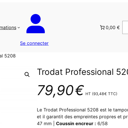
rmations
0,00 €
Se connecter
al 5208
Trodat Professional 5
79,90
€
HT (
93,48
€
TTC)
Le Trodat Professional 5208 est le tampon
et il garantit des empreintes propres et p
47 mm |
Coussin encreur :
6/58