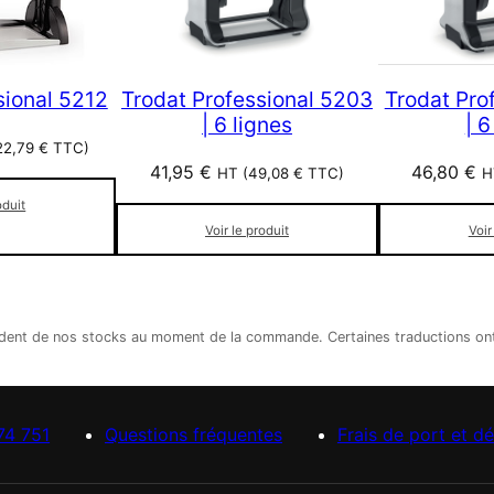
sional 5212
Trodat Professional 5203
Trodat Pro
| 6 lignes
| 6
22,79
€
TTC)
41,95
€
46,80
€
HT (
49,08
€
TTC)
H
oduit
Voir le produit
Voir
épendent de nos stocks au moment de la commande. Certaines traductions o
74 751
Questions fréquentes
Frais de port et dé