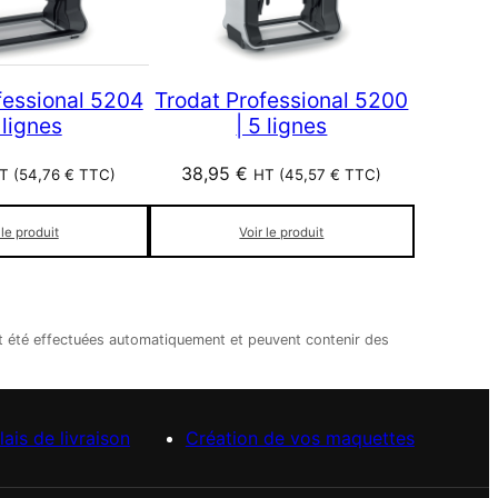
fessional 5204
Trodat Professional 5200
 lignes
| 5 lignes
38,95
€
T (
54,76
€
TTC)
HT (
45,57
€
TTC)
 le produit
Voir le produit
nt été effectuées automatiquement et peuvent contenir des
lais de livraison
Création de vos maquettes