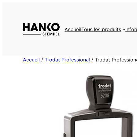
Aller
au
contenu
Accueil
Tous les produits
Info
Accueil
/
Trodat Professional
/ Trodat Profession