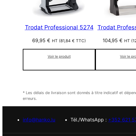
Trodat Professional 5274
Trodat Profes
69,95
€
104,95
€
HT (
81,84
€
TTC)
HT (
1
Voir le produit
Voir le pr
* Les délais de livraison sont donnés à titre indicatif et d
erreurs.
info@hanko.lu
Tél./WhatsApp :
+352 621 5