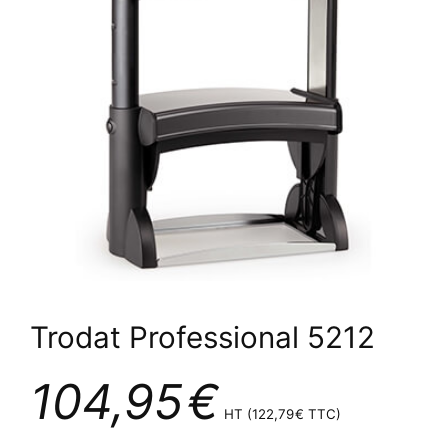
Trodat Professional 5212
104,95
€
HT (
122,79
€
TTC)