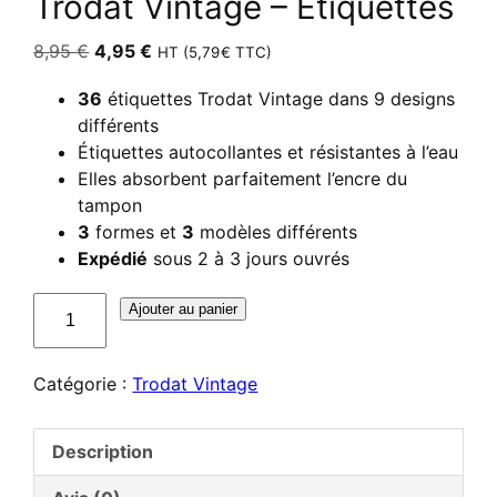
Trodat Vintage – Étiquettes
Le
Le
8,95
€
4,95
€
HT (
5,79
€
TTC)
prix
prix
36
étiquettes Trodat Vintage dans 9 designs
initial
actuel
différents
était :
est :
Étiquettes autocollantes et résistantes à l’eau
8,95 €.
4,95 €.
Elles absorbent parfaitement l’encre du
tampon
3
formes et
3
modèles différents
Expédié
sous 2 à 3 jours ouvrés
quantité
Ajouter au panier
de
Trodat
Catégorie :
Trodat Vintage
Vintage
–
Étiquettes
Description