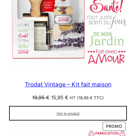
Trodat Vintage – Kit fait maison
Le
Le
19,95
€
15,95
€
HT (
18,66
€
TTC)
prix
prix
initial
actuel
Voir le produit
était :
est :
19,95 €.
15,95 €.
PRODU
PROMO
EN