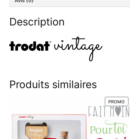
Avis (0)
Description
Produits similaires
PRODU
PROMO
EN
PROM