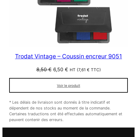
Trodat Vintage – Coussin encreur 9051
Le
Le
8,50
€
6,50
€
HT (
7,61
€
TTC)
prix
prix
initial
actuel
Voir le produit
était :
est :
8,50 €.
6,50 €.
* Les délais de livraison sont donnés à titre indicatif et
dépendent de nos stocks au moment de la commande.
Certaines traductions ont été effectuées automatiquement et
peuvent contenir des erreurs.