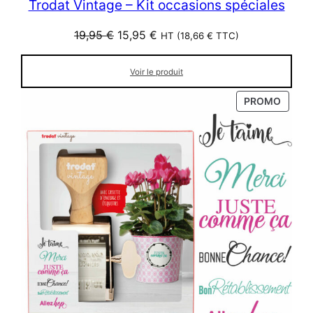
Trodat Vintage – Kit occasions spéciales
Le
Le
19,95
€
15,95
€
HT (
18,66
€
TTC)
prix
prix
initial
actuel
Voir le produit
était :
est :
19,95 €.
15,95 €.
PRODU
PROMO
EN
PROM