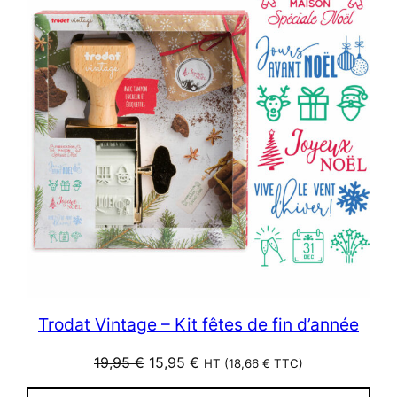
PROM
Trodat Vintage – Kit fêtes de fin d’année
Le
Le
19,95
€
15,95
€
HT (
18,66
€
TTC)
prix
prix