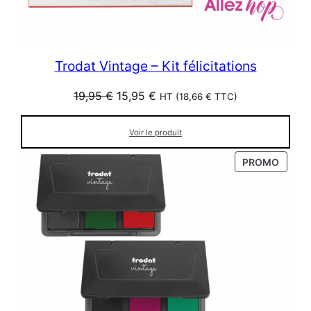
Trodat Vintage – Kit félicitations
Le
Le
19,95
€
15,95
€
HT (
18,66
€
TTC)
prix
prix
initial
actuel
Voir le produit
était :
est :
19,95 €.
15,95 €.
PRODU
PROMO
EN
PROM