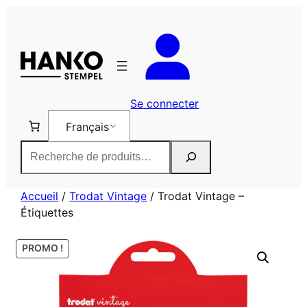
Aller
au
contenu
Se connecter
Français
Rechercher
Accueil
/
Trodat Vintage
/ Trodat Vintage –
Étiquettes
PROMO !