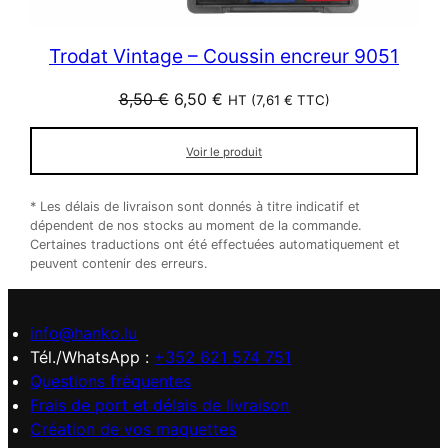
Trodat Vintage – Coussin encreur 9051
Le
Le
8,50
€
6,50
€
HT (
7,61
€
TTC)
prix
prix
initial
actuel
Voir le produit
était :
est :
8,50 €.
6,50 €.
* Les délais de livraison sont donnés à titre indicatif et
dépendent de nos stocks au moment de la commande.
Certaines traductions ont été effectuées automatiquement et
peuvent contenir des erreurs.
info@hanko.lu
Tél./WhatsApp :
+352 621 574 751
Questions fréquentes
Frais de port et délais de livraison
Création de vos maquettes