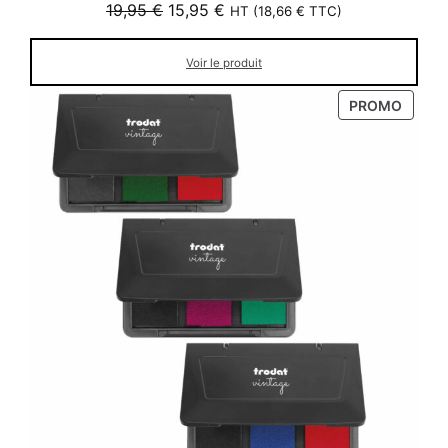
Le
Le
19,95
€
15,95
€
HT (
18,66
€
TTC)
prix
prix
initial
actuel
Voir le produit
était :
est :
19,95 €.
15,95 €.
PRODU
PROMO
EN
PROM