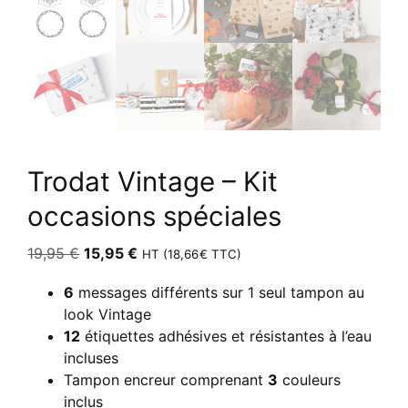
Trodat Vintage – Kit
occasions spéciales
Le
Le
19,95
€
15,95
€
HT (
18,66
€
TTC)
prix
prix
6
messages différents sur 1 seul tampon au
initial
actuel
look Vintage
était :
est :
12
étiquettes adhésives et résistantes à l’eau
19,95 €.
15,95 €.
incluses
Tampon encreur comprenant
3
couleurs
inclus