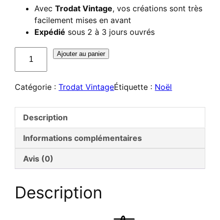
Avec
Trodat Vintage
, vos créations sont très
facilement mises en avant
Expédié
sous 2 à 3 jours ouvrés
quantité
Ajouter au panier
de
Trodat
Catégorie :
Trodat Vintage
Étiquette :
Noël
Vintage
–
Kit
Description
occasions
spéciales
Informations complémentaires
Avis (0)
Description