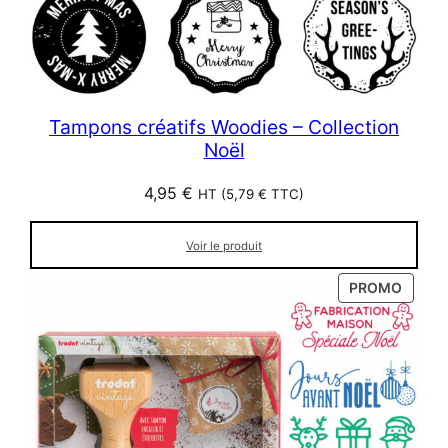
Tampons créatifs Woodies – Collection
Noël
4,95
€
HT (
5,79
€
TTC)
Voir le produit
PRODU
PROMO
EN
PROM