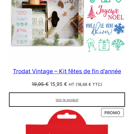
Trodat Vintage – Kit fêtes de fin d’année
Le
Le
19,95
€
15,95
€
HT (
18,66
€
TTC)
prix
prix
initial
actuel
Voir le produit
était :
est :
19,95 €.
15,95 €.
PRODU
PROMO
EN
PROM