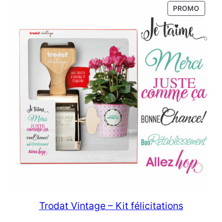
8,95 €.
4,95 €.
PRODU
PROMO
EN
PROM
Trodat Vintage – Kit félicitations