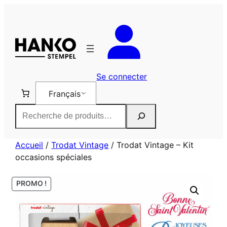
Aller
au
contenu
Se connecter
Français
Rechercher
Accueil
/
Trodat Vintage
/ Trodat Vintage – Kit
occasions spéciales
PROMO !