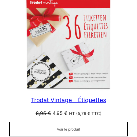
Trodat Vintage – Étiquettes
Le
Le
8,95
€
4,95
€
HT (
5,79
€
TTC)
prix
prix
initial
actuel
Voir le produit
était :
est :