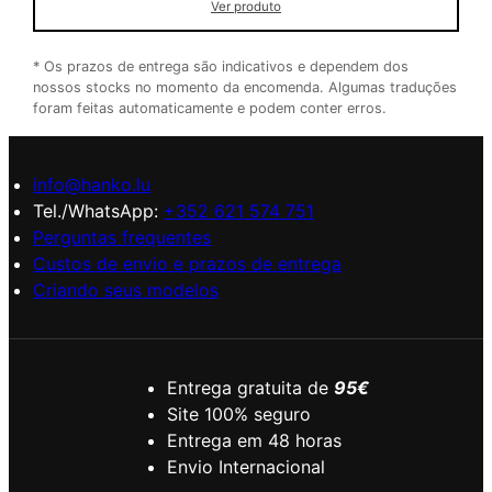
Ver produto
* Os prazos de entrega são indicativos e dependem dos
nossos stocks no momento da encomenda. Algumas traduções
foram feitas automaticamente e podem conter erros.
info@hanko.lu
Tel./WhatsApp:
+352 621 574 751
Perguntas frequentes
Custos de envio e prazos de entrega
Criando seus modelos
Entrega gratuita de
95€
Site 100% seguro
Entrega em 48 horas
Envio Internacional