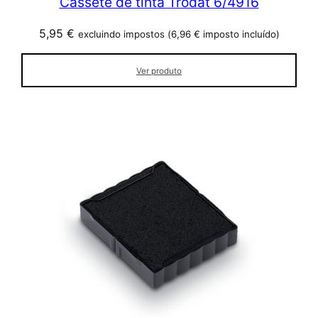
Cassete de tinta Trodat 6/4916
5,95
€
excluindo impostos (
6,96
€
imposto incluído)
Ver produto