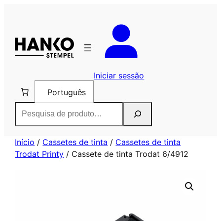
Saltar
para
o
conteúdo
Iniciar sessão
Português
Pesquisar
Início
/
Cassetes de tinta
/
Cassetes de tinta
Trodat Printy
/ Cassete de tinta Trodat 6/4912