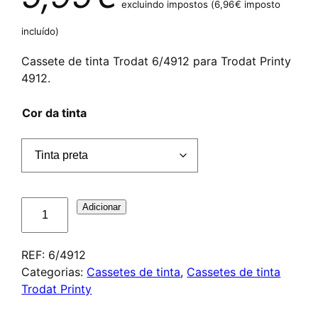
excluindo impostos (
6,96
€
imposto
incluído)
Cassete de tinta Trodat 6/4912 para Trodat Printy
4912.
Cor da tinta
Quantidade
Adicionar
de
Cassette
REF:
6/4912
d'encrage
Categorias:
Cassetes de tinta
,
Cassetes de tinta
Trodat
Trodat Printy
6/4912