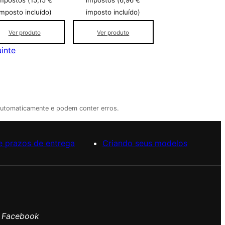
mpostos (
15,15
€
impostos (
6,96
€
imposto incluído)
imposto incluído)
Ver produto
Ver produto
inte
automaticamente e podem conter erros.
e prazos de entrega
Criando seus modelos
o Facebook