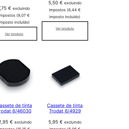
5,50
€
excluindo
7,75
€
excluindo
impostos (
6,44
€
impostos (
9,07
€
imposto incluído)
imposto incluído)
Ver produto
Ver produto
assete de tinta
Cassete de tinta
rodat 6/46030
Trodat 6/4929
2,95
€
5,95
€
excluindo
excluindo