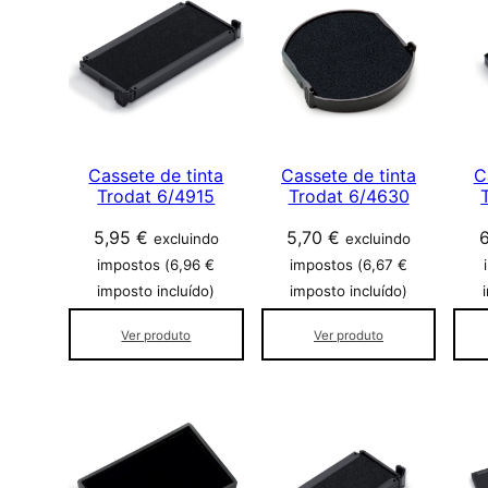
a
r
i
d
a
d
e
Cassete de tinta
Cassete de tinta
C
Trodat 6/4915
Trodat 6/4630
5,95
€
5,70
€
excluindo
excluindo
impostos (
6,96
€
impostos (
6,67
€
imposto incluído)
imposto incluído)
Ver produto
Ver produto