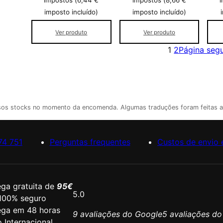
impostos (
6,44
€
impostos (
8,66
€
i
imposto incluído)
imposto incluído)
Ver produto
Ver produto
1
2
Página segu
ssos stocks no momento da encomenda. Algumas traduções foram feitas 
74 751
Perguntas frequentes
Custos de envio 
ega gratuita de
95€
5.0
 100% seguro
ega em 48 horas
9 avaliações do Google
5 avaliações d
 Internacional