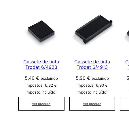
l
a
s
s
i
f
i
c
a
Cassete de tinta
Cassete de tinta
C
d
Trodat 6/4923
Trodat 6/4913
o
5,40
€
5,90
€
p
excluindo
excluindo
o
impostos (
6,32
€
impostos (
6,90
€
r
imposto incluído)
imposto incluído)
p
Ver produto
Ver produto
o
p
u
l