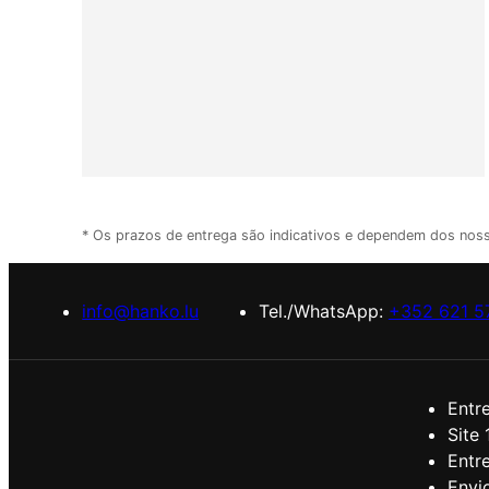
* Os prazos de entrega são indicativos e dependem dos no
info@hanko.lu
Tel./WhatsApp:
+352 621 5
Entr
Site
Entr
Envio