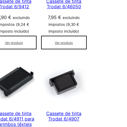
assete de tinta
Cassete de tinta
Trodat 6/9412
Trodat 6/46050
7,90
€
7,95
€
excluindo
excluindo
impostos (
9,24
€
impostos (
9,30
€
imposto incluído)
imposto incluído)
Ver produto
Ver produto
assete de tinta
Cassete de tinta
odat 6/4911 para
Trodat 6/4907
arimbos têxteis