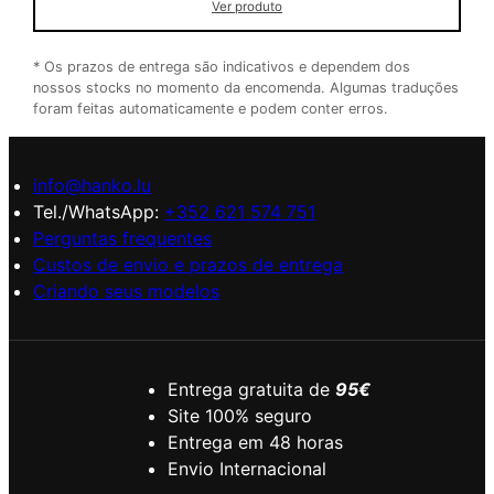
Ver produto
* Os prazos de entrega são indicativos e dependem dos
nossos stocks no momento da encomenda. Algumas traduções
foram feitas automaticamente e podem conter erros.
info@hanko.lu
Tel./WhatsApp:
+352 621 574 751
Perguntas frequentes
Custos de envio e prazos de entrega
Criando seus modelos
Entrega gratuita de
95€
Site 100% seguro
Entrega em 48 horas
Envio Internacional