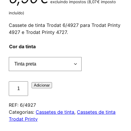
excluindo impostos (
8,07
€
imposto
incluído)
Cassete de tinta Trodat 6/4927 para Trodat Printy
4927 e Trodat Printy 4727.
Cor da tinta
Quantidade
Adicionar
de
Cassette
REF:
6/4927
d'encrage
Categorias:
Cassetes de tinta
,
Cassetes de tinta
Trodat
Trodat Printy
6/4927