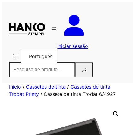
Saltar
para
o
conteúdo
Iniciar sessão
Português
Pesquisar
Início
/
Cassetes de tinta
/
Cassetes de tinta
Trodat Printy
/ Cassete de tinta Trodat 6/4927