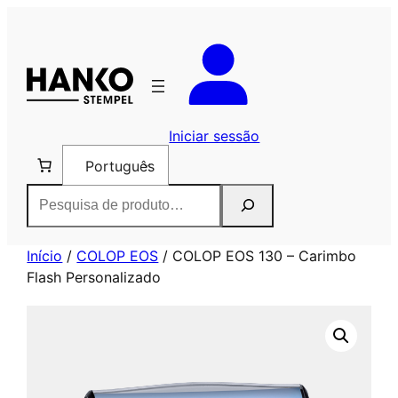
Saltar
para
o
conteúdo
Iniciar sessão
Português
Pesquisar
Início
/
COLOP EOS
/ COLOP EOS 130 – Carimbo
Flash Personalizado