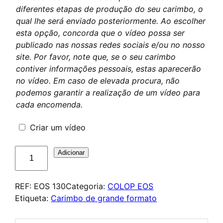
diferentes etapas de produção do seu carimbo, o
qual lhe será enviado posteriormente. Ao escolher
esta opção, concorda que o vídeo possa ser
publicado nas nossas redes sociais e/ou no nosso
site. Por favor, note que, se o seu carimbo
contiver informações pessoais, estas aparecerão
no vídeo. Em caso de elevada procura, não
podemos garantir a realização de um vídeo para
cada encomenda.
Criar um vídeo
Quantidade
Adicionar
de
COLOP
REF:
EOS 130
Categoria:
COLOP EOS
EOS
Etiqueta:
Carimbo de grande formato
130
–
Tampon