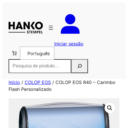
Saltar
para
o
conteúdo
Iniciar sessão
Português
Pesquisar
Início
/
COLOP EOS
/ COLOP EOS R40 – Carimbo
Flash Personalizado