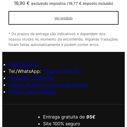
16,90
€
excluindo impostos (
19,77
€
imposto incluído)
Ver produto
* Os prazos de entrega são indicativos e dependem dos
nossos stocks no momento da encomenda. Algumas traduções
foram feitas automaticamente e podem conter erros.
info@hanko.lu
Tel./WhatsApp:
+352 621 574 751
Perguntas frequentes
Custos de envio e prazos de entrega
Criando seus modelos
Entrega gratuita de
95€
Site 100% seguro