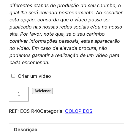
diferentes etapas de produção do seu carimbo, o
qual lhe será enviado posteriormente. Ao escolher
esta opção, concorda que o vídeo possa ser
publicado nas nossas redes sociais e/ou no nosso
site. Por favor, note que, se o seu carimbo
contiver informações pessoais, estas aparecerão
no vídeo. Em caso de elevada procura, não
podemos garantir a realização de um vídeo para
cada encomenda.
Criar um vídeo
Quantidade
Adicionar
de
COLOP
REF:
EOS R40
Categoria:
COLOP EOS
EOS
R40
–
Descrição
Tampon