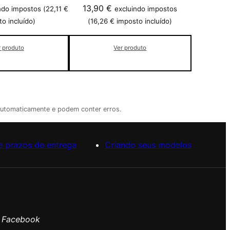
13,90
€
ndo impostos (
22,11
€
excluindo impostos
o incluído)
(
16,26
€
imposto incluído)
r produto
Ver produto
automaticamente e podem conter erros.
e prazos de entrega
Criando seus modelos
o Facebook