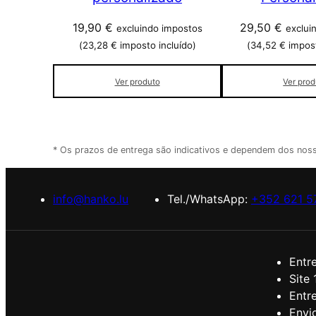
19,90
€
29,50
€
excluindo impostos
exclui
(
23,28
€
imposto incluído)
(
34,52
€
impost
Ver produto
Ver prod
* Os prazos de entrega são indicativos e dependem dos no
info@hanko.lu
Tel./WhatsApp:
+352 621 5
Entr
Site
Entr
Envio