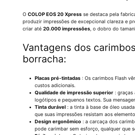
O
COLOP EOS 20 Xpress
se destaca pela fabri
produzir impressões de excepcional clareza e p
criar até
20.000 impressões
, o dobro do taman
Vantagens dos carimbo
borracha:
Placas pré-tintadas
: Os carimbos Flash vêm
custos adicionais.
Qualidade de impressão superior
: graças 
logótipos e pequenos textos. Sua mensagem
Tinta durável
: a tinta à base de óleo usad
que suas impressões resistam aos elemento
Design ergonômico
: a carcaça dos carim
pode carimbar sem esforço, qualquer que s