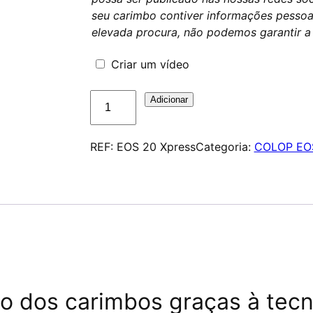
seu carimbo contiver informações pessoa
elevada procura, não podemos garantir a
Criar um vídeo
Quantidade
Adicionar
de
COLOP
REF:
EOS 20 Xpress
Categoria:
COLOP EO
EOS
20
Xpress
–
Encre
noire
 dos carimbos graças à tecn