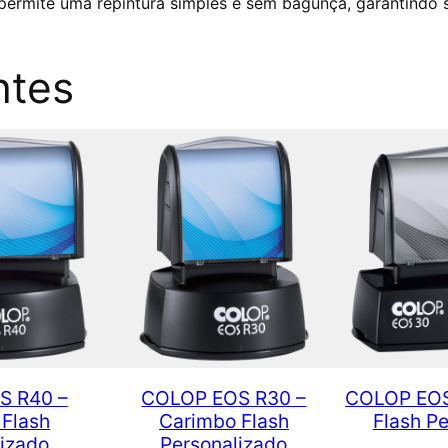
permite uma repintura simples e sem bagunça, garantindo 
ntes
S R40 –
COLOP EOS R30 –
COLOP EOS
 Flash
Carimbo Flash
Flash P
izado
Personalizado