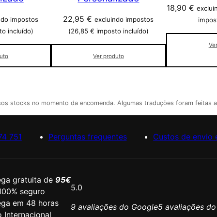
18,90
€
exclui
22,95
€
ndo impostos
excluindo impostos
impost
o incluído)
(
26,85
€
imposto incluído)
Ve
uto
Ver produto
ssos stocks no momento da encomenda. Algumas traduções foram feitas 
74 751
Perguntas frequentes
Custos de envio 
ega gratuita de
95€
5.0
 100% seguro
ega em 48 horas
9 avaliações do Google
5 avaliações d
 Internacional