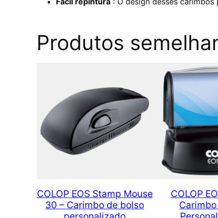
Fácil repintura
: O design desses carimbos 
Produtos semelha
COLOP EOS Stamp Mouse
COLOP EO
30 – Carimbo de bolso
Carimbo
personalizado
Personal