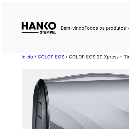
Saltar
para
o
conteúdo
Bem-vindo
Todos os produtos
Início
/
COLOP EOS
/ COLOP EOS 20 Xpress – Tin