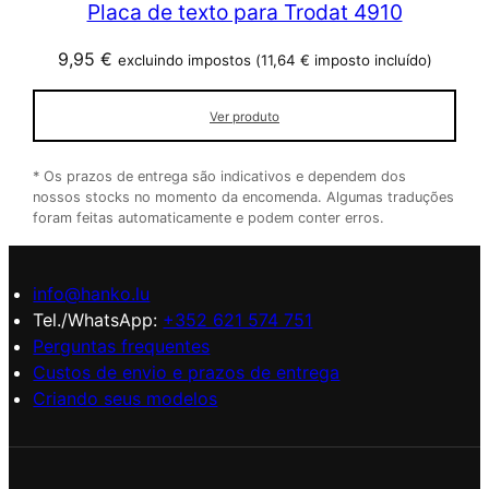
Placa de texto para Trodat 4910
9,95
€
excluindo impostos (
11,64
€
imposto incluído)
Ver produto
* Os prazos de entrega são indicativos e dependem dos
nossos stocks no momento da encomenda. Algumas traduções
foram feitas automaticamente e podem conter erros.
info@hanko.lu
Tel./WhatsApp:
+352 621 574 751
Perguntas frequentes
Custos de envio e prazos de entrega
Criando seus modelos