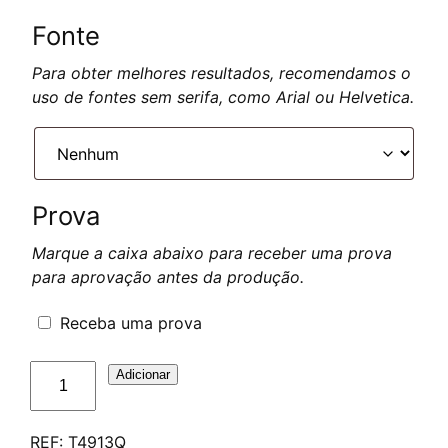
Fonte
Para obter melhores resultados, recomendamos o
uso de fontes sem serifa, como Arial ou Helvetica.
Prova
Marque a caixa abaixo para receber uma prova
para aprovação antes da produção.
Receba uma prova
Quantidade
Adicionar
de
Plaque
REF:
T4913Q
de