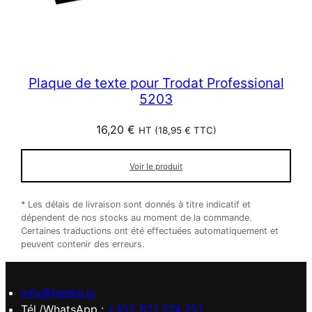
Plaque de texte pour Trodat Professional
5203
16,20
€
HT (
18,95
€
TTC)
Voir le produit
* Les délais de livraison sont donnés à titre indicatif et
dépendent de nos stocks au moment de la commande.
Certaines traductions ont été effectuées automatiquement et
peuvent contenir des erreurs.
info@hanko.lu
Tél./WhatsApp :
+352 621 574 751