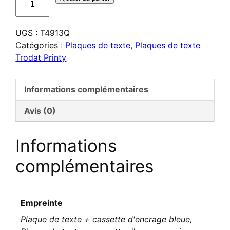
de
Plaque
UGS :
T4913Q
de
Catégories :
Plaques de texte
,
Plaques de texte
texte
Trodat Printy
pour
Trodat
Printy
Informations complémentaires
4913
Avis (0)
Informations
complémentaires
Empreinte
Plaque de texte + cassette d'encrage bleue,