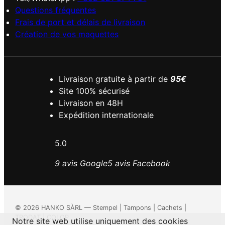
Questions fréquentes
Frais de port et délais de livraison
Création de vos maquettes
Livraison gratuite à partir de
95€
Site 100% sécurisé
Livraison en 48H
Expédition internationale
5.0
9 avis Google
5 avis Facebook
©
2026
HANKO SÀRL — Stempel | Tampons | Cachets |
TRODAT | COLOP
Notre site web utilise uniquement des cookies