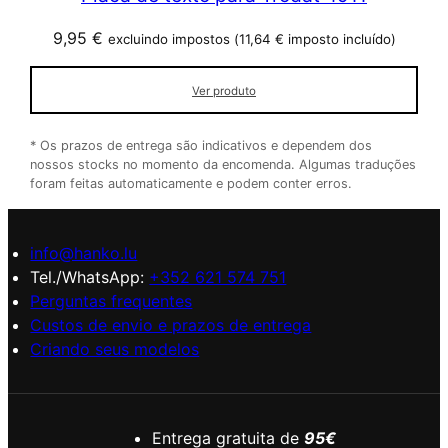
9,95
€
excluindo impostos (
11,64
€
imposto incluído)
Ver produto
* Os prazos de entrega são indicativos e dependem dos
nossos stocks no momento da encomenda. Algumas traduções
foram feitas automaticamente e podem conter erros.
info@hanko.lu
Tel./WhatsApp:
+352 621 574 751
Perguntas frequentes
Custos de envio e prazos de entrega
Criando seus modelos
Entrega gratuita de
95€