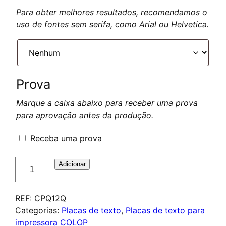
Para obter melhores resultados, recomendamos o
uso de fontes sem serifa, como Arial ou Helvetica.
Prova
Marque a caixa abaixo para receber uma prova
para aprovação antes da produção.
Receba uma prova
Quantidade
Adicionar
de
Plaque
REF:
CPQ12Q
pour
Categorias:
Placas de texto
,
Placas de texto para
Colop
impressora COLOP
Printer