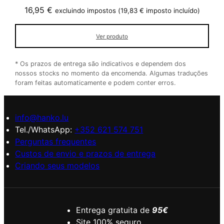
16,95
€
excluindo impostos (
19,83
€
imposto incluído)
Ver produto
* Os prazos de entrega são indicativos e dependem dos
nossos stocks no momento da encomenda. Algumas traduções
foram feitas automaticamente e podem conter erros.
info@hanko.lu
Tel./WhatsApp:
+352 621 574 751
Perguntas frequentes
Custos de envio e prazos de entrega
Criando seus modelos
Entrega gratuita de
95€
Site 100% seguro