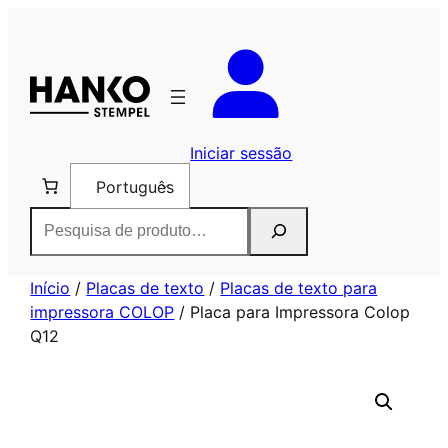
Saltar
para
o
conteúdo
Iniciar sessão
Português
Pesquisar
Início
/
Placas de texto
/
Placas de texto para
impressora COLOP
/ Placa para Impressora Colop
Q12