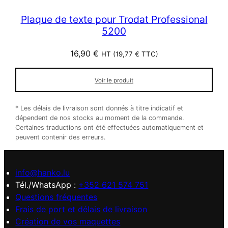
Plaque de texte pour Trodat Professional
5200
16,90
€
HT (
19,77
€
TTC)
Voir le produit
* Les délais de livraison sont donnés à titre indicatif et
dépendent de nos stocks au moment de la commande.
Certaines traductions ont été effectuées automatiquement et
peuvent contenir des erreurs.
info@hanko.lu
Tél./WhatsApp :
+352 621 574 751
Questions fréquentes
Frais de port et délais de livraison
Création de vos maquettes