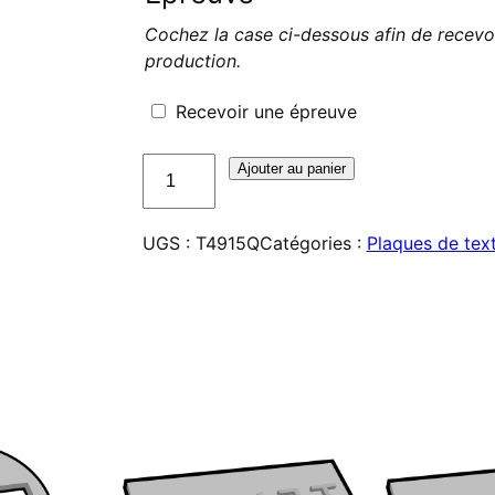
Cochez la case ci-dessous afin de recevo
production.
Recevoir une épreuve
quantité
Ajouter au panier
de
Plaque
UGS :
T4915Q
Catégories :
Plaques de tex
de
texte
pour
Trodat
Printy
4915