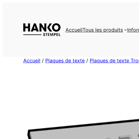
Aller
au
contenu
Accueil
Tous les produits
Info
Accueil
/
Plaques de texte
/
Plaques de texte Tro