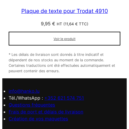
Plaque de texte pour Trodat 4910
9,95
€
HT (
11,64
€
TTC)
Voir le produit
* Les délais de livraison sont donnés à titre indicatif et
dépendent de nos stocks au moment de la commande.
Certaines traductions ont été effectuées automatiquement et
peuvent contenir des erreurs.
info@hanko.lu
Tél./WhatsApp :
+352 621 574 751
Questions fréquentes
Frais de port et délais de livraison
Création de vos maquettes