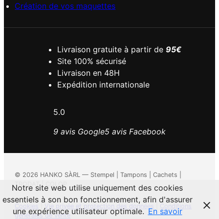
Création de vos maquettes
Livraison gratuite à partir de
95€
Site 100% sécurisé
Livraison en 48H
Expédition internationale
5.0
9 avis Google
5 avis Facebook
©
2026
HANKO SÀRL — Stempel | Tampons | Cachets |
TRODAT | COLOP
Notre site web utilise uniquement des cookies
essentiels à son bon fonctionnement, afin d'assurer
Cookies
|
Vie privée et protection des données
|
Conditions
une expérience utilisateur optimale.
En savoir
générales de vente