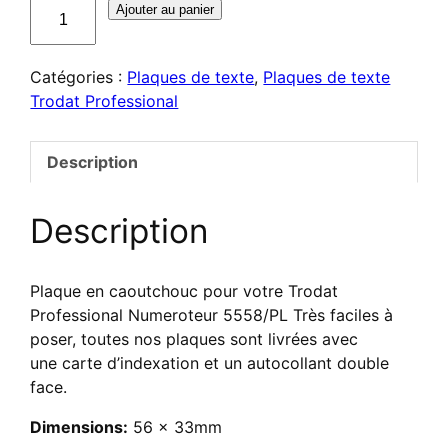
quantité
Ajouter au panier
de
Plaque
Catégories :
Plaques de texte
,
Plaques de texte
de
Trodat Professional
texte
pour
Trodat
Description
Professional
Numeroteur
Description
5558/PL
Plaque en caoutchouc pour votre Trodat
Professional Numeroteur 5558/PL Très faciles à
poser, toutes nos plaques sont livrées avec
une carte d’indexation et un autocollant double
face.
Dimensions:
56 x 33mm