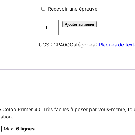
Recevoir une épreuve
quantité
Ajouter au panier
de
Plaque
UGS :
CP40Q
Catégories :
Plaques de text
pour
Colop
Printer
40
 Colop Printer 40. Très faciles à poser par vous-même, to
ation.
 | Max.
6 lignes