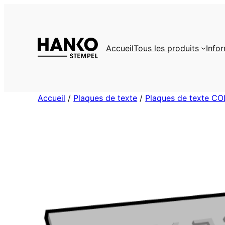
Aller
au
contenu
Accueil
Tous les produits
Info
Accueil
/
Plaques de texte
/
Plaques de texte CO