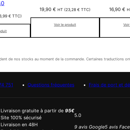
40
19,90
€
16,90
€
HT (
23,28
€
TTC)
H
3,99
€
TTC)
Voir le produit
Voir
oduit
épendent de nos stocks au moment de la commande. Certaines traductions o
74 751
Questions fréquentes
Frais de port et dé
Livraison gratuite à partir de
95€
5.0
Site 100% sécurisé
Livraison en 48H
9 avis Google
5 avis Fac