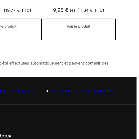
9,95
€
T (
19,77
€
TTC)
HT (
11,64
€
TTC)
 le produit
Voir le produit
nt été effectuées automatiquement et peuvent contenir des
lais de livraison
Création de vos maquettes
ebook