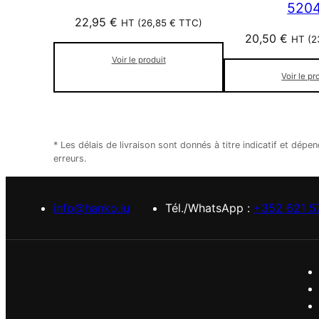
520
22,95
€
HT (
26,85
€
TTC)
20,50
€
HT (
2
Voir le produit
Voir le pr
* Les délais de livraison sont donnés à titre indicatif et d
erreurs.
info@hanko.lu
Tél./WhatsApp :
+352 621 5