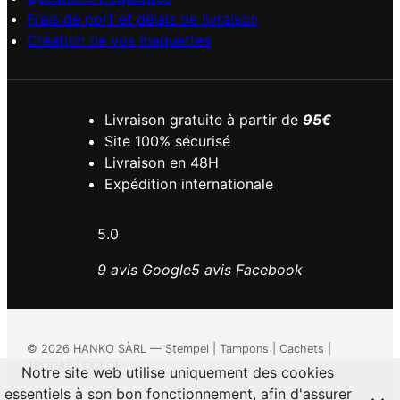
Frais de port et délais de livraison
Création de vos maquettes
Livraison gratuite à partir de
95€
Site 100% sécurisé
Livraison en 48H
Expédition internationale
5.0
9 avis Google
5 avis Facebook
©
2026
HANKO SÀRL — Stempel | Tampons | Cachets |
TRODAT | COLOP
Notre site web utilise uniquement des cookies
essentiels à son bon fonctionnement, afin d'assurer