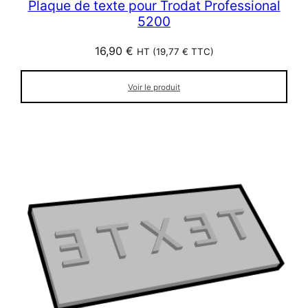
Plaque de texte pour Trodat Professional
5200
16,90
€
HT (
19,77
€
TTC)
Voir le produit