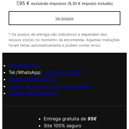
7,95
€
excluindo impostos (
9,30
€
imposto incluído)
Ver produto
* Os prazos de entrega são indicativos e dependem dos
nossos stocks no momento da encomenda. Algumas traduções
foram feitas automaticamente e podem conter erros.
info@hanko.lu
Tel./WhatsApp:
+352 621 574 751
Perguntas frequentes
Custos de envio e prazos de entrega
Criando seus modelos
Entrega gratuita de
95€
Site 100% seguro