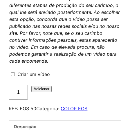
diferentes etapas de produção do seu carimbo, o
qual lhe será enviado posteriormente. Ao escolher
esta opção, concorda que o vídeo possa ser
publicado nas nossas redes sociais e/ou no nosso
site. Por favor, note que, se o seu carimbo
contiver informações pessoais, estas aparecerão
no vídeo. Em caso de elevada procura, não
podemos garantir a realização de um vídeo para
cada encomenda.
Criar um vídeo
Quantidade
Adicionar
de
COLOP
REF:
EOS 50
Categoria:
COLOP EOS
EOS
50
–
Descrição
Tampon