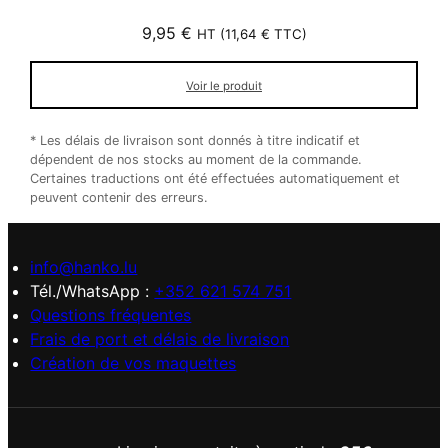
9,95
€
HT (
11,64
€
TTC)
Voir le produit
* Les délais de livraison sont donnés à titre indicatif et
dépendent de nos stocks au moment de la commande.
Certaines traductions ont été effectuées automatiquement et
peuvent contenir des erreurs.
info@hanko.lu
Tél./WhatsApp :
+352 621 574 751
Questions fréquentes
Frais de port et délais de livraison
Création de vos maquettes